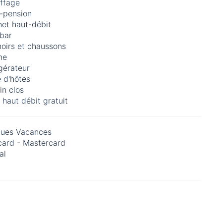
ffage
-pension
net haut-débit
-bar
noirs et chaussons
ne
gérateur
 d'hôtes
in clos
 haut débit gratuit
ues Vacances
card - Mastercard
al