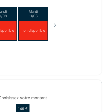
undi
Mardi
0/08
11/08
isponible
non disponible
Choisissez votre montant
149 €