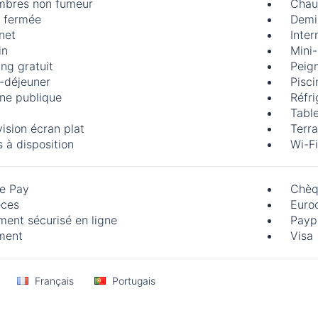
bres non fumeur
Chau
 fermée
Demi
rnet
Inter
in
Mini
ing gratuit
Peig
t-déjeuner
Pisci
ine publique
Réfri
Table
vision écran plat
Terra
s à disposition
Wi-Fi
e Pay
Chèq
ces
Euro
ment sécurisé en ligne
Payp
ment
Visa
Français
Portugais