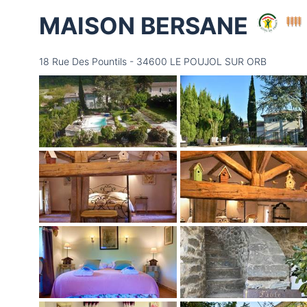
MAISON BERSANE
18 Rue Des Pountils - 34600 LE POUJOL SUR ORB