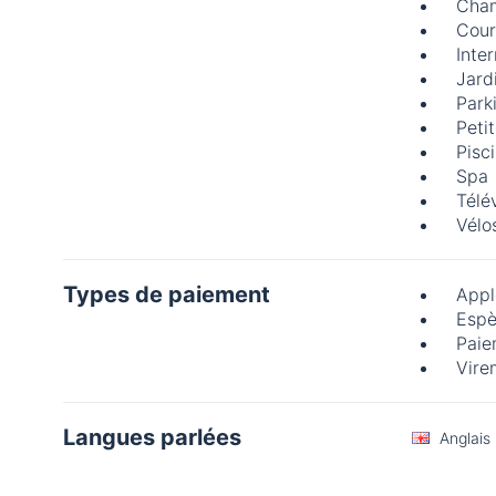
Cham
Cour
Inte
Jard
Park
Peti
Pisc
Spa
Télé
Vélo
Types de paiement
Appl
Espè
Paie
Vire
Langues parlées
Anglais