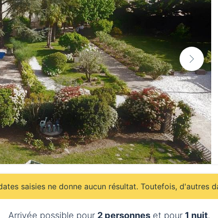
ates saisies ne donne aucun résultat. Toutefois, d'autres d
Arrivée possible pour
2 personnes
et pour
1 nuit
.