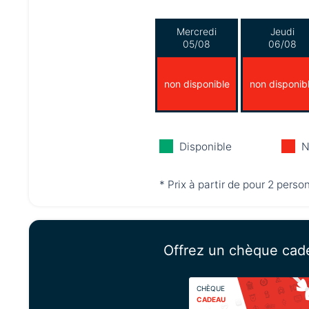
Mercredi
Jeudi
05/08
06/08
non disponible
non disponib
Disponible
N
* Prix à partir de pour 2 perso
Offrez un chèque cad
CHÈQUE
CADEAU