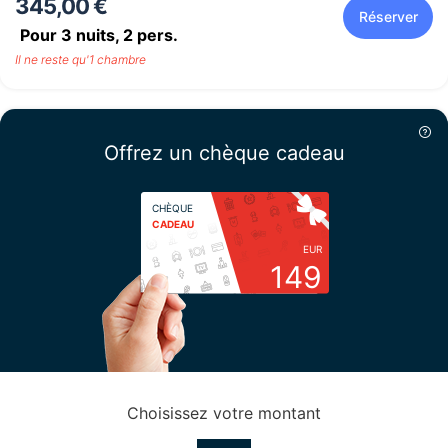
345,00 €
Réserver
Pour 3 nuits,
2
pers.
Il ne reste qu'1 chambre
Offrez un chèque cadeau
CHÈQUE
CADEAU
EUR
149
Choisissez votre montant