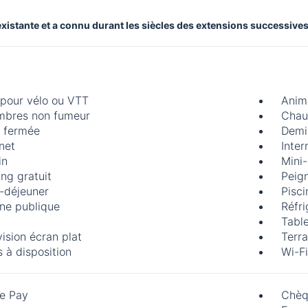
 existante et a connu durant les siècles des extensions successives
 pour vélo ou VTT
Anim
bres non fumeur
Chau
 fermée
Demi
rnet
Inter
in
Mini
ing gratuit
Peig
t-déjeuner
Pisci
ine publique
Réfri
Table
vision écran plat
Terra
s à disposition
Wi-Fi
e Pay
Chèq