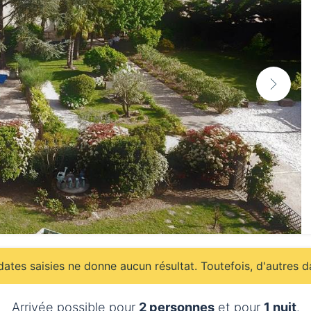
ates saisies ne donne aucun résultat. Toutefois, d'autres d
Arrivée possible pour
2 personnes
et pour
1 nuit
.