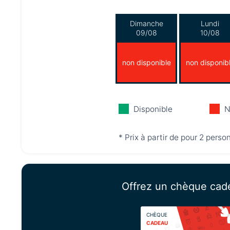
Dimanche
Lundi
09/08
10/08
non disponible
non disponib
Disponible
N
* Prix à partir de pour 2 perso
Offrez un chèque cad
CHÈQUE
CADEAU