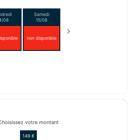
ndredi
Samedi
4/08
15/08
isponible
non disponible
Choisissez votre montant
149 €