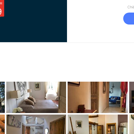
UR
Chè
9