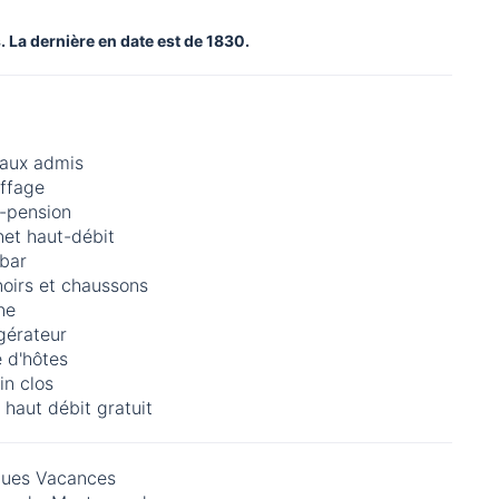
. La dernière en date est de 1830.
aux admis
ffage
-pension
net haut-débit
-bar
noirs et chaussons
ne
gérateur
 d'hôtes
in clos
 haut débit gratuit
ues Vacances