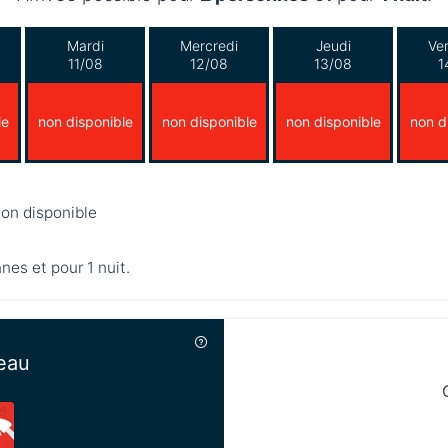
Mardi
Mercredi
Jeudi
Ve
11/08
12/08
13/08
1
le
non disponible
non disponible
non disponible
non d
on disponible
nnes et pour 1 nuit.
eau