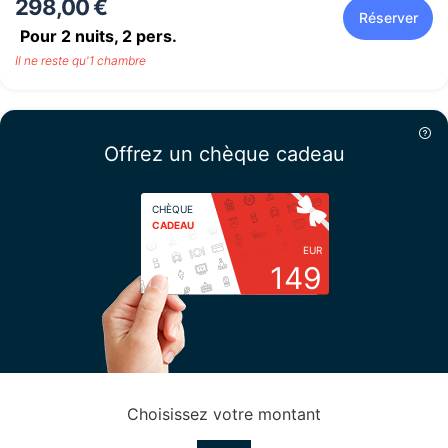
298,00 €
Réserver
Pour 2 nuits,
2
pers.
Il ne reste qu'1 chambre
Offrez un chèque cadeau
CHÈQUE
CADEAU
EUR
149
Choisissez votre montant