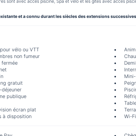
 sont avec accès piscine, Spa et vélo et les gîtes avec accès pisc
 existante et a connu durant les siècles des extensions successives
 pour vélo ou VTT
Anim
bres non fumeur
Chau
 fermée
Demi
rnet
Inter
in
Mini
ing gratuit
Peig
t-déjeuner
Pisci
ine publique
Réfri
Table
vision écran plat
Terra
s à disposition
Wi-Fi
e Pay
Chèq