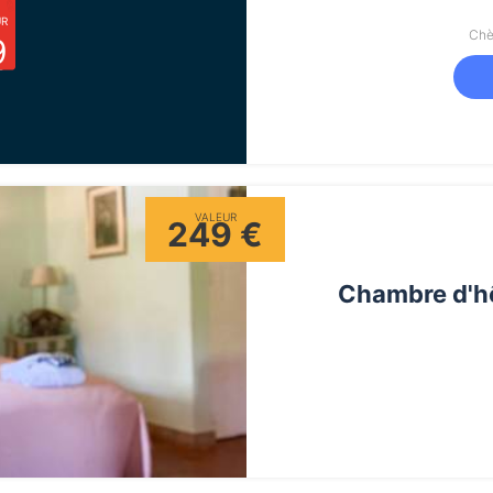
UR
Chè
9
VALEUR
249 €
Chambre d'hô