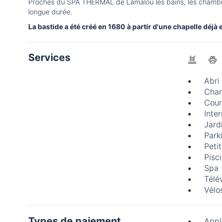
Proches du SPA THERMAL de Lamalou les bains, les chambres
longue durée.
La bastide a été créé en 1680 à partir d'une chapelle déjà
Services
Abri
Cham
Cour
Inte
Jard
Park
Peti
Pisc
Spa
Télé
Vélo
Types de paiement
Appl