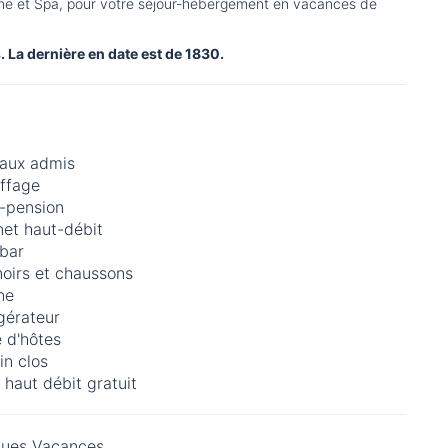
ine et Spa, pour votre séjour-hébergement en vacances de
. La dernière en date est de 1830.
aux admis
ffage
-pension
net haut-débit
-bar
noirs et chaussons
ne
gérateur
 d'hôtes
in clos
 haut débit gratuit
ues Vacances