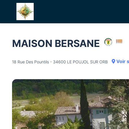
MAISON BERSANE
Voir 
18 Rue Des Pountils - 34600 LE POUJOL SUR ORB