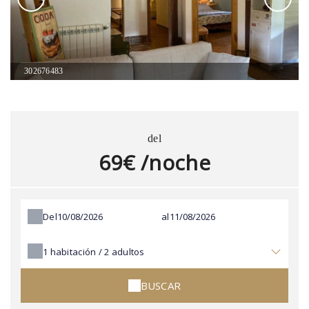
302676483
del
69€ /noche
Del
al
1
habitación /
2
adultos
BUSCAR