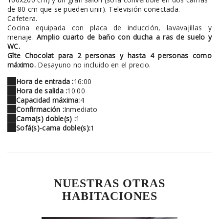
de 80 cm que se pueden unir). Televisión conectada.
Cafetera.
Cocina equipada con placa de inducción, lavavajillas y
menaje.
Amplio cuarto de baño con ducha a ras de suelo y
WC.
Gîte Chocolat para 2 personas y hasta 4 personas como
máximo.
Desayuno no incluido en el precio.
Hora de entrada :
16:00
Hora de salida :
10:00
Capacidad máxima:
4
Confirmación :
Inmediato
Cama(s) doble(s) :
1
Sofá(s)-cama doble(s):
1
NUESTRAS OTRAS
HABITACIONES