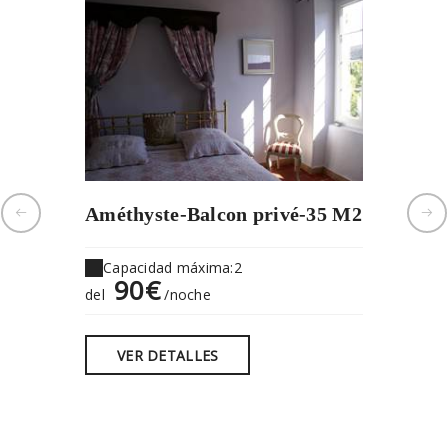
Améthyste-Balcon privé-35 M2
Les ois
Capacidad máxima:2
Capaci
90€
13
del
/noche
del
VER DETALLES
VER