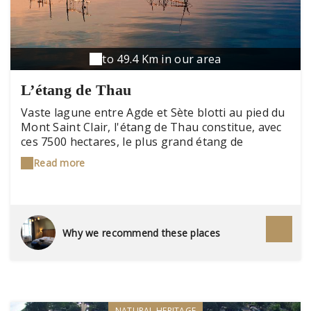
to 49.4 Km in our area
L’étang de Thau
Vaste lagune entre Agde et Sète blotti au pied du
Mont Saint Clair, l'étang de Thau constitue, avec
ces 7500 hectares, le plus grand étang de
Languedoc-Roussillon . Tout à la fois, parc
Read more
conchylicole, - et ce, depuis l'antiquité ! – mais
aussi base de loisirs, fourmillant d'échassiers et
hébergeant des hippocampes, c'est avec une mini
croisière qu'on en découvre l'histoire.
Why we recommend these places
NATURAL HERITAGE