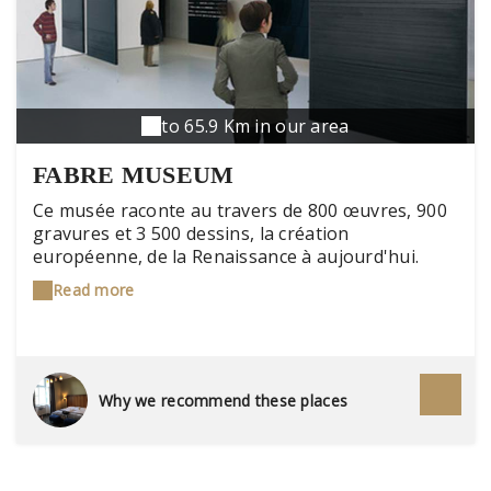
to 65.9 Km in our area
FABRE MUSEUM
Ce musée raconte au travers de 800 œuvres, 900
gravures et 3 500 dessins, la création
européenne, de la Renaissance à aujourd'hui.
Chaque samedi, à 11 heures, une visite guidée fait
Read more
découvrir les œuvres d'un seul artiste. Le musée
possède notamment des toiles de Courbet,
Véronèse, et Poussin.
Why we recommend these places