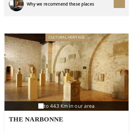
Why we recommend these places
CULTURAL HERITAGE
to 44.3 Km in our area
THE NARBONNE
ARCHAEOLOGICAL MUSEUM