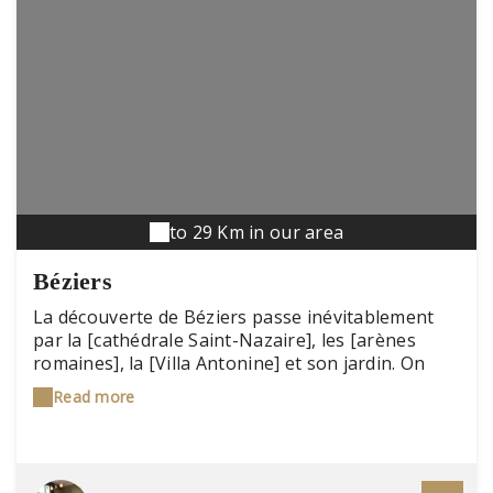
to 29 Km in our area
Béziers
La découverte de Béziers passe inévitablement
par la [cathédrale Saint-Nazaire], les [arènes
romaines], la [Villa Antonine] et son jardin. On
emprunte les allées Paul Riquet, du nom du
Read more
fondateur du [canal du Midi]. Et on assiste à la
feria d'août ou la fête médiévale des caritats en
mai, événements incontournables de la ville.