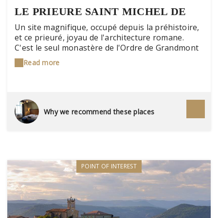
LE PRIEURE SAINT MICHEL DE
GRANDMONT
Un site magnifique, occupé depuis la préhistoire,
et ce prieuré, joyau de l'architecture romane.
C'est le seul monastère de l'Ordre de Grandmont
aussi bien conservé. Un cloître dépouillé, la salle
Read more
capitulaire mais aussi des vestiges gallo-romains
et des tombes wisigothiques.
Why we recommend these places
POINT OF INTEREST