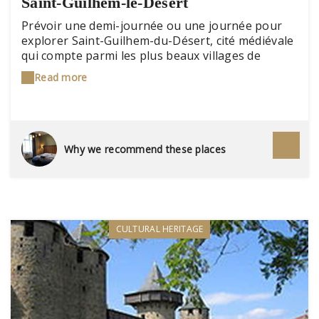
Saint-Guilhem-le-Désert
Prévoir une demi-journée ou une journée pour
explorer Saint-Guilhem-du-Désert, cité médiévale
qui compte parmi les plus beaux villages de
France. Visiter [l'abbaye de Gellone] (patrimoine
Read more
de l'UNESCO) et le village, avant de partir
découvrir la [grotte de Clamouse] et le site du
[pont du diable] (UNESCO), pour une balade
inoubliable en canoë dans les [gorges de
l'Hérault].
Why we recommend these places
CULTURAL HERITAGE