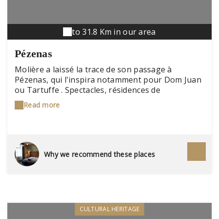
to 31.8 Km in our area
Pézenas
Molière a laissé la trace de son passage à
Pézenas, qui l'inspira notamment pour Dom Juan
ou Tartuffe . Spectacles, résidences de
compagnie, visites théâtralisées ponctuent le
Read more
quotidien de la ville, qui se distingue aussi par un
riche patrimoine architectural, dont de très beaux
hôtels particuliers. On s'arrête dans la vieille ville
pour une plongée dans le temps, à l'époque où
Molière et sa troupe y jouaient.
Why we recommend these places
CULTURAL HERITAGE