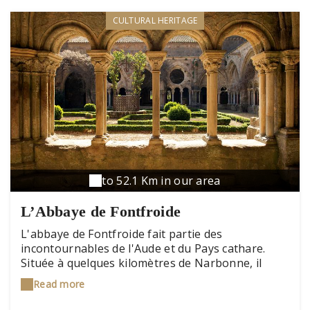
CULTURAL HERITAGE
to 52.1 Km in our area
L’Abbaye de Fontfroide
L'abbaye de Fontfroide fait partie des
incontournables de l'Aude et du Pays cathare.
Située à quelques kilomètres de Narbonne, il
s'agit d'un des monuments cisterciens les mieux
Read more
conservés en France. Son histoire est racontée
par de supers guides. A découvrir en famille toute