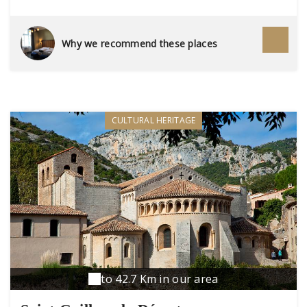
l'année !
Why we recommend these places
CULTURAL HERITAGE
to 42.7 Km in our area