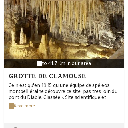
to 41.7 Km in our area
GROTTE DE CLAMOUSE
Ce n'est qu'en 1945 qu'une équipe de spéléos
montpelliéraine découvre ce site, pas très loin du
pont du Diable. Classée « Site scientifique et
pittoresque », 1ère grotte touristique en Europe
Read more
intégralement équipée de LED elle dévoile des
concrétions extraordinaires et des salles
impressionnantes par leur architecture.