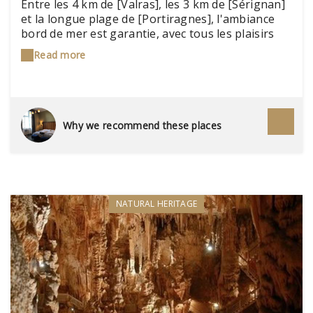
Portiragnes
Entre les 4 km de [Valras], les 3 km de [Sérignan]
et la longue plage de [Portiragnes], l'ambiance
bord de mer est garantie, avec tous les plaisirs
qui vont avec : farniente, baignade, jeux de plage,
Read more
pique-nique et animations diverses.
Why we recommend these places
NATURAL HERITAGE