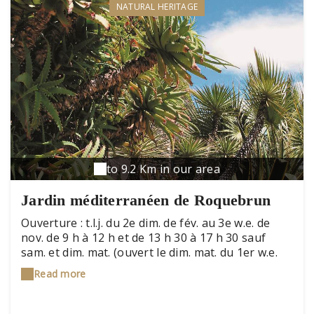
NATURAL HERITAGE
to 9.2 Km in our area
Jardin méditerranéen de Roquebrun
Ouverture : t.l.j. du 2e dim. de fév. au 3e w.e. de
nov. de 9 h à 12 h et de 13 h 30 à 17 h 30 sauf
sam. et dim. mat. (ouvert le dim. mat. du 1er w.e.
de mai au dernier w.e. de sept.) ; juil. et août de 9 h
Read more
à 19 h. Tarifs : adulte 5 € ; enfant (de 6 à 16 ans) 3
€ ; groupe (à partir de 15 personnes) : 4 €. Visite
guidée sur R.V. (à partir de 15 personnes) 6 €. Prix