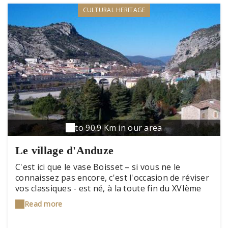
CULTURAL HERITAGE
to 90.9 Km in our area
Le village d'Anduze
C'est ici que le vase Boisset – si vous ne le
connaissez pas encore, c'est l'occasion de réviser
vos classiques - est né, à la toute fin du XVIème
siècle. Un potier, médusé par la beauté d'un vase
Read more
Médicis pendant la foire de Beaucaire, décide à
son tour de créer le sien. Le vase sera plus