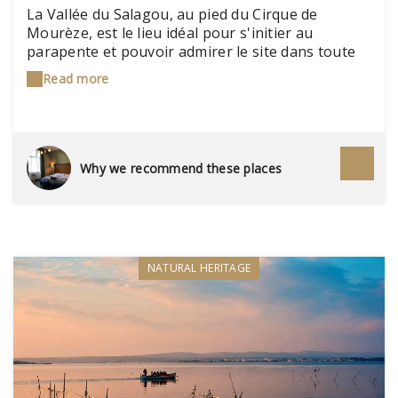
La Vallée du Salagou, au pied du Cirque de
Mourèze, est le lieu idéal pour s'initier au
parapente et pouvoir admirer le site dans toute
sa splendeur. Très attentif à la préservation de
Read more
l'environnement, cet établissement permet à
chacun d'accéder à ce sport aérien, quelque soit
son niveau, en s'initiant au respect de cette
nature admirable mais fragile. Un très bel endroit
pour débuter.
Why we recommend these places
NATURAL HERITAGE