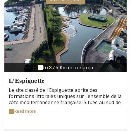
to 87.6 Km in our area
L’Espiguette
Le site classé de l'Espiguette abrite des
formations littorales uniques sur l'ensemble de la
côte méditerranéenne française. Située au sud de
Port-Camargue et du Grau du Roi, cette plage de
Read more
10 km de long et de 700 mètres de large nous
transporte au bout du monde. Une partie de la
plage est réservée aux naturistes. Au bout, sur la