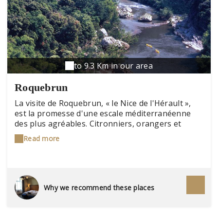
to 9.3 Km in our area
Roquebrun
La visite de Roquebrun, « le Nice de l'Hérault »,
est la promesse d'une escale méditerranéenne
des plus agréables. Citronniers, orangers et
agrumes en tous genres s'y épanouissent à
Read more
merveille, aux côtés des mimosas, dont le [Jardin
Méditerranéen] du village, près de la tour, détient
une collection. On déambule entre ses ruelles et
on admire le paysage depuis [l'église Saint-
André].
Why we recommend these places