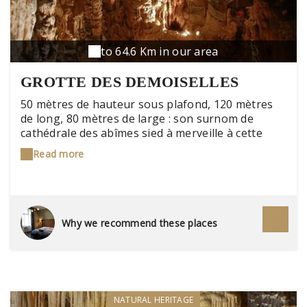
to 64.6 Km in our area
GROTTE DES DEMOISELLES
50 mètres de hauteur sous plafond, 120 mètres
de long, 80 mètres de large : son surnom de
cathédrale des abîmes sied à merveille à cette
grotte fabuleuse situé sur le plateau de Thaurac.
Read more
Découverte en 1884, elle a son lot de légendes,
comme en témoigne, entre autres la stalagmite
de la Vierge à l'Enfant.
Why we recommend these places
NATURAL HERITAGE