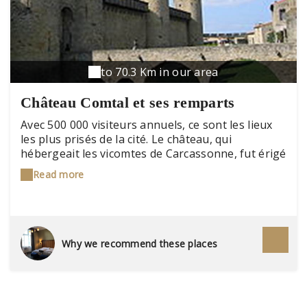
to 70.3 Km in our area
Château Comtal et ses remparts
Avec 500 000 visiteurs annuels, ce sont les lieux
les plus prisés de la cité. Le château, qui
hébergeait les vicomtes de Carcassonne, fut érigé
au XIIème siècle. Quant aux remparts, il s'agit
Read more
d'une double enceinte dont une partie date de
l'époque gallo-romaine (III-IVème siècle). Elle
mesure 3 km de long et comporte 52 tours.
Why we recommend these places