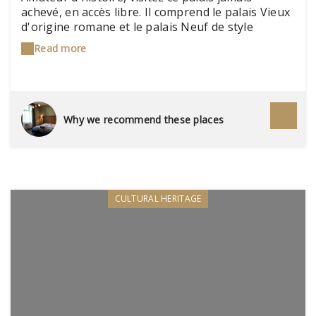
achevé, en accès libre. Il comprend le palais Vieux
d'origine romane et le palais Neuf de style
gothique remanié aux 17e et 18e siècles. Il
Read more
accueille depuis le 19e siècle l'hôtel de Ville, le
musée d'Art (anciens appartements), et le musée
archéologique (aile du palais Vieux). Des visites
commentées sont possibles.
Why we recommend these places
CULTURAL HERITAGE